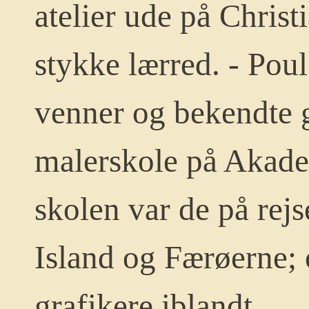
atelier ude på Christi
stykke lærred.
- Poul
venner og bekendte g
malerskole på Akad
skolen var de på rej
Island og Færøerne; 
grafikere iblandt.