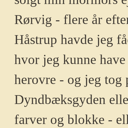
Rørvig - flere år eft
Håstrup havde jeg fåe
hvor jeg kunne have 
herovre - og jeg tog 
Dyndbæksgyden ell
farver og blokke - e