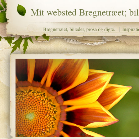
Mit websted Bregnetræet; bill
Bregnetræet, billeder, prosa og digte.
Inspirati