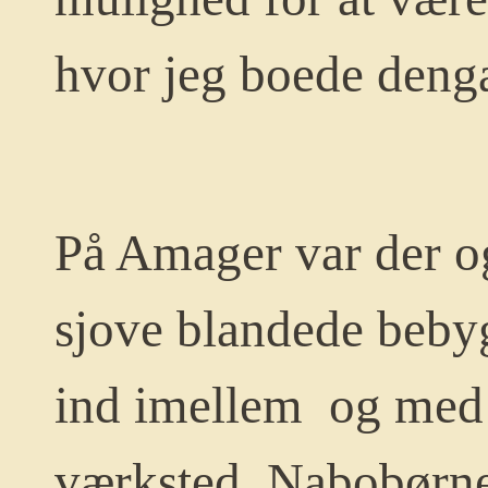
hvor jeg boede deng
På Amager var der o
sjove blandede beb
ind imellem og med u
værksted. Nabobørne