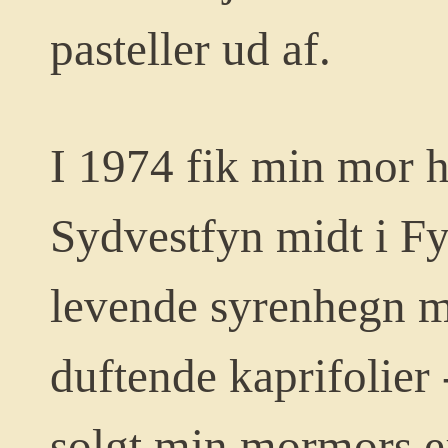
pasteller ud af.
I 1974 fik min mor h
Sydvestfyn midt i F
levende syrenhegn 
duftende kaprifolier 
solgt min mormors e