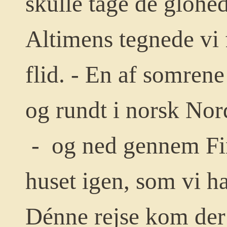
skulle tage de glohe
Altimens tegnede vi f
flid. - En af somrene
og rundt i norsk Nor
- og ned gennem Finl
huset igen, som vi h
Dénne rejse kom der