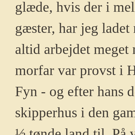
glæde, hvis der i m
gæster, har jeg ladet
altid arbejdet meget 
morfar var provst i 
Fyn - og efter hans 
skipperhus i den gam
½ tønde land til.
På v